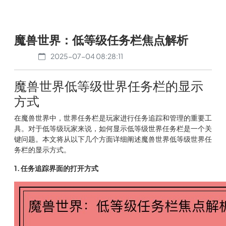
魔兽世界：低等级任务栏焦点解析
2025-07-04 08:28:11
魔兽世界低等级世界任务栏的显示
方式
在魔兽世界中，世界任务栏是玩家进行任务追踪和管理的重要工
具。对于低等级玩家来说，如何显示低等级世界任务栏是一个关
键问题。本文将从以下几个方面详细阐述魔兽世界低等级世界任
务栏的显示方式。
1. 任务追踪界面的打开方式