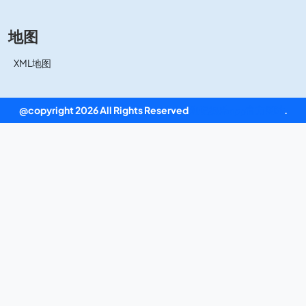
地图
XML地图
@copyright 2026 All Rights Reserved
和记娱乐app官方网站
.